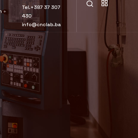
Tel.+387 37 307
h
430
info@cnclab.ba